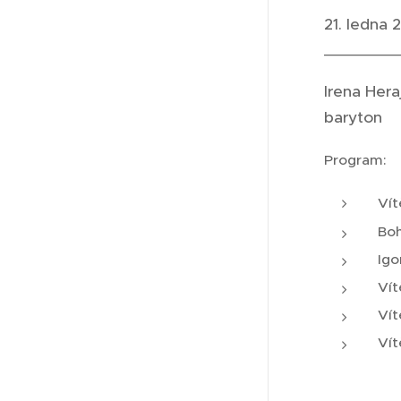
21. ledna 
_________
Ire
bar
Program:
Ví
Boh
Igo
Vít
Vít
Vít