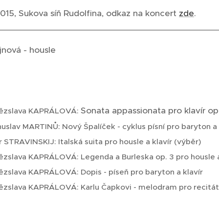
2015, Sukova síň Rudolfina, odkaz na koncert
zde
__________________________________________________
na Herajnová - housle
yton Markéta Janáčk
Sonata appassionata pro klavír op
tězslava KAPRÁLOVÁ:
uslav MARTINŮ: Nový Špalíček - cyklus písní pro baryton a 
r STRAVINSKIJ: Italská suita pro housle a klavír (výběr)
ězslava KAPRÁLOVÁ: Legenda a Burleska op. 3 pro housle a
ězslava KAPRÁLOVÁ: Dopis - píseň pro baryton a klavír
ězslava KAPRÁLOVÁ: Karlu Čapkovi - melodram pro recitátor