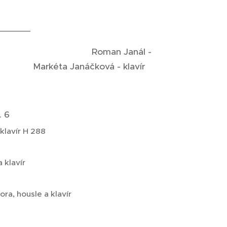
.
_______
 Roman Janál -
ová - klavír
. 6
klavír H 288
 klavír
a, housle a klavír