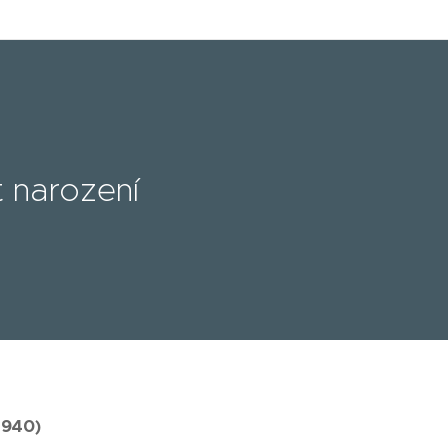
t narození
1940)